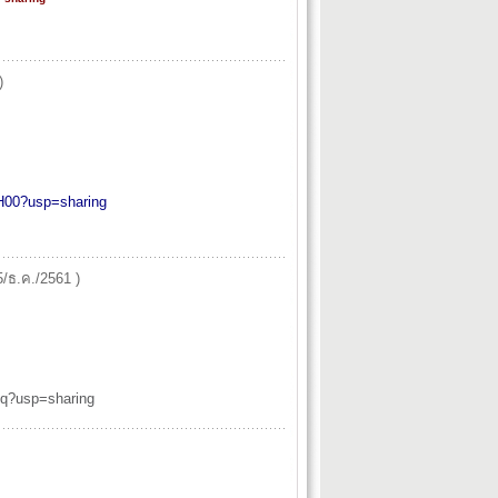
)
00?usp=sharing
5/ธ.ค./2561 )
?usp=sharing