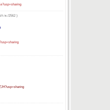
e?usp=sharing
5/ก.พ./2562 )
ง
?usp=sharing
JH?usp=sharing