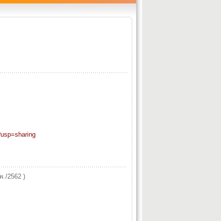
usp=sharing
พ./2562 )