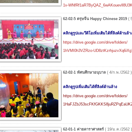
1v-WNfRf1aR7ByQAZ_6wAKouevll8U3K
62-02-5 ตรุษจีน Happy Chinese 2019
( 
คลิกดูรูปและวีดิโอเพิ่มเติมได้ที่ลิงค์ด้านล้า
https://drive.google.com/drive/folders/
1hVMI0h3VZRzo-UD8ztKzrhjuzvXq6iXg
62-02-1 ทัศนศึกษาอนุบาล
( 4/ก.พ./2562 )
คลิกดูรูปเพิ่มเติมได้ที่ลิงค์ด้านล้าง
https://drive.google.com/drive/folders/
1HaFJZbJ53scFKfGKKS8juRZPqEaUKZ
62-01-1 ค่ายดาราศาสตร์
( 19/ม.ค./2562 )