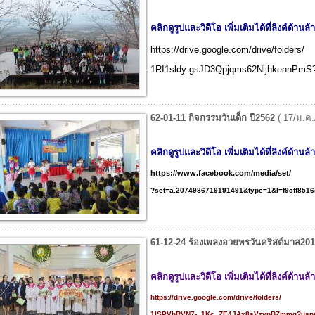
คลิกดูรูปและวิดีโอ เพิ่มเติมได้ที่ลิงค์ด้านล้
https://drive.google.com/drive/folders/
1RI1sldy-gsJD3Qpjqms62NljhkennPmS?
62-01-11 กิจกรรมวันเด็ก ปี2562
( 17/ม.ค.
คลิกดูรูปและวิดีโอ เพิ่มเติมได้ที่ลิงค์ด้านล้
https://www.facebook.com/media/set/
?set=a.2074986719191491&type=1&l=f9cff8516
61-12-24 ร้องเพลงอวยพรวันคริสต์มาส20
คลิกดูรูปและวิดีโอ เพิ่มเติมได้ที่ลิงค์ด้านล้
https://drive.google.com/drive/folders/
1lSPVhRVN7-_1Kc_ZE4JAx8sVzypBZmmq?usp=