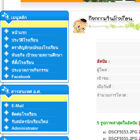
เมนูหลัก
หน้าแรก
ประวัติโรงเรียน
ตราสัญลักษณ์ของโรงเรียน
พันธกิจ เป้าหมายสถานศึกษา
อัลบัม :
ที่ตั้งโรงเรียน
ผู้โพส :
ประมวลภาพกิจกรรม
Facebook
เข้าชม :
เมื่อวันที่ :
สารสนเทศ อ.ศ.
จำนวนการโหวต :
E-Mail
ติดต่อโรงเรียน
รับสมัครนักเรียนใหม่
5 รูปภาพล่าสุดในอัลบัม
Administrator
DSCF9153.JPG
2
DSCF9151.JPG
2